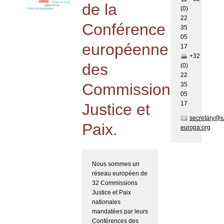
de la
(0)
22
Conférence
35
05
européenne
17
+32
des
(0)
22
Commissions
35
05
17
Justice et
secretary@i
Paix.
europa.org
Nous sommes un
réseau européen de
32 Commissions
Justice et Paix
nationales
mandatées par leurs
Conférences des