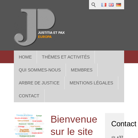
1
IUS
2
in
3
Athe
HOME
THÈMES ET ACTIVITÉS
QUI SOMMES-NOUS
MEMBRES
ARBRE DE JUSTICE
MENTIONS LÉGALES
CONTACT
Bienvenue
Contact
sur le site
+32