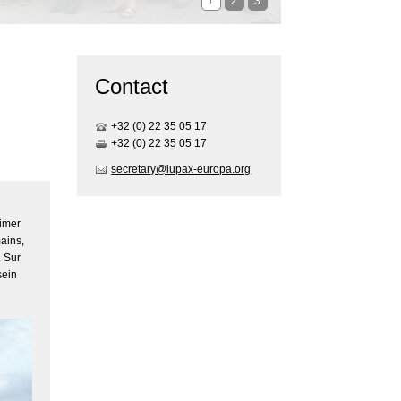
1
2
3
Contact
+32 (0) 22 35 05 17
+32 (0) 22 35 05 17
secretary@iupax-europa.org
imer
mains,
. Sur
sein