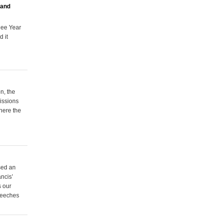
 and
lee Year
 it
n, the
issions
here the
sed an
ancis’
s our
peeches