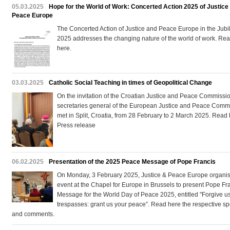
05.03.2025
Hope for the World of Work: Concerted Action 2025 of Justice
Peace Europe
The Concerted Action of Justice and Peace Europe in the Jubi
2025 addresses the changing nature of the world of work. Read
here.
03.03.2025
Catholic Social Teaching in times of Geopolitical Change
On the invitation of the Croatian Justice and Peace Commissio
secretaries general of the European Justice and Peace Comm
met in Split, Croatia, from 28 February to 2 March 2025. Read 
Press release
06.02.2025
Presentation of the 2025 Peace Message of Pope Francis
On Monday, 3 February 2025, Justice & Peace Europe organi
event at the Chapel for Europe in Brussels to present Pope Fr
Message for the World Day of Peace 2025, entitled "Forgive u
trespasses: grant us your peace”. Read here the respective s
and comments.