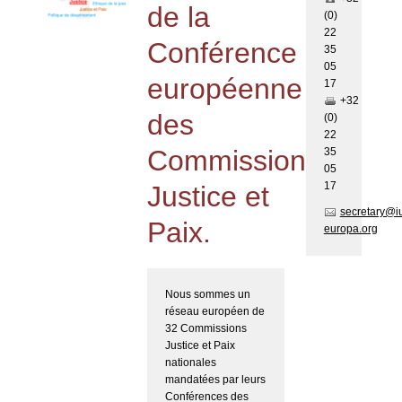
de la
(0)
22
Conférence
35
05
européenne
17
+32
des
(0)
22
Commissions
35
05
17
Justice et
secretary@i
Paix.
europa.org
Nous sommes un
réseau européen de
32 Commissions
Justice et Paix
nationales
mandatées par leurs
Conférences des