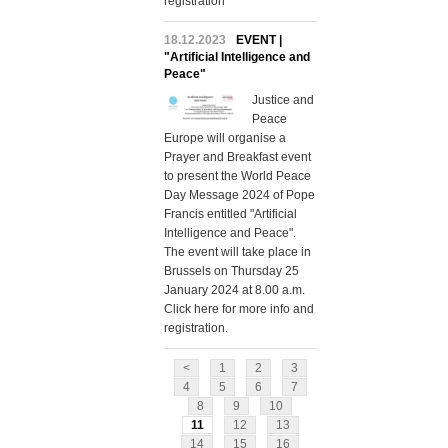
registration
18.12.2023
EVENT |
"Artificial Intelligence and
Peace"
Justice and
Peace
Europe will organise a
Prayer and Breakfast event
to present the World Peace
Day Message 2024 of Pope
Francis entitled "Artificial
Intelligence and Peace".
The event will take place in
Brussels on Thursday 25
January 2024 at 8.00 a.m.
Click here for more info and
registration.
<
1
2
3
4
5
6
7
8
9
10
11
12
13
14
15
16