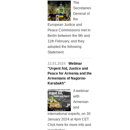
The
Secretaries
General of
the
European Justice and
Peace Commissions met in
Berlin between the 9th and
11th February, and they
adopted the following
Statement.
22.01.2024
Webinar
"Urgent Aid, Justice and
Peace for Armenia and the
Armenians of Nagorno-
Karabakh"
A webinar
with
Armenian
and
international experts, on 30
January 2024 at 4pm CET.
Click here for more info and