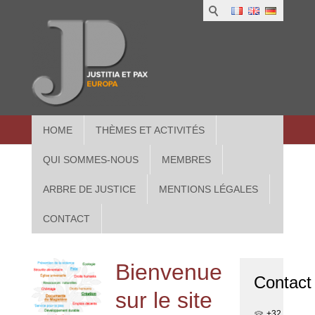
17-
18
Mar
1
IUS
2016
2
in
17-18
3
Athe
HOME
THÈMES ET ACTIVITÉS
QUI SOMMES-NOUS
MEMBRES
ARBRE DE JUSTICE
MENTIONS LÉGALES
CONTACT
Bienvenue
Contact
sur le site
+32