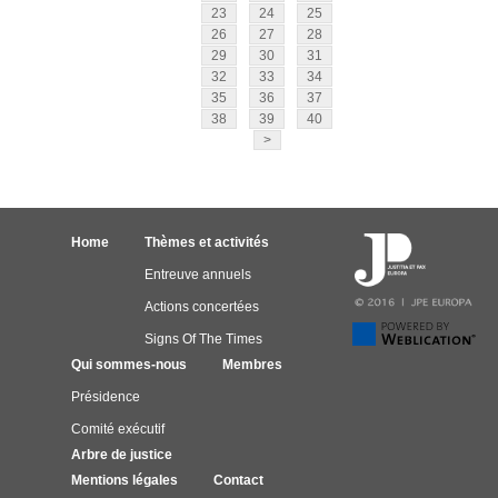
23
24
25
26
27
28
29
30
31
32
33
34
35
36
37
38
39
40
>
Home
Thèmes et activités
Entreuve annuels
Actions concertées
Signs Of The Times
Qui sommes-nous
Membres
Présidence
Comité exécutif
Arbre de justice
Mentions légales
Contact