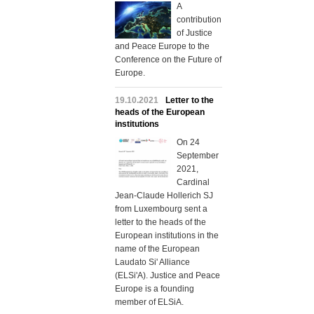
A
contribution
of Justice
and Peace Europe to the
Conference on the Future of
Europe.
19.10.2021
Letter to the
heads of the European
institutions
On 24
September
2021,
Cardinal
Jean-Claude Hollerich SJ
from Luxembourg sent a
letter to the heads of the
European institutions in the
name of the European
Laudato Si' Alliance
(ELSi'A). Justice and Peace
Europe is a founding
member of ELSiA.