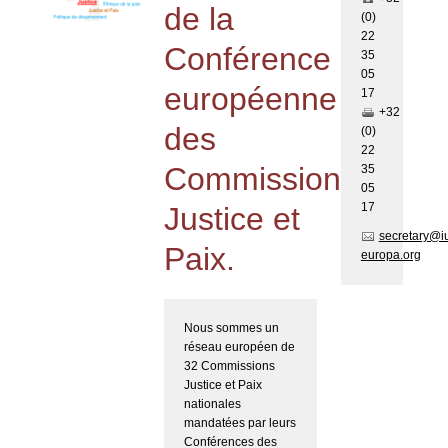
de la
(0)
22
Conférence
35
05
européenne
17
+32
des
(0)
22
Commissions
35
05
17
Justice et
secretary@i
Paix.
europa.org
Nous sommes un
réseau européen de
32 Commissions
Justice et Paix
nationales
mandatées par leurs
Conférences des