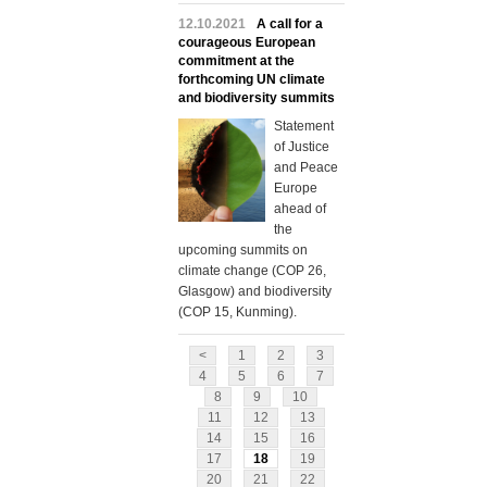
12.10.2021
A call for a
courageous European
commitment at the
forthcoming UN climate
and biodiversity summits
Statement
of Justice
and Peace
Europe
ahead of
the
upcoming summits on
climate change (COP 26,
Glasgow) and biodiversity
(COP 15, Kunming).
<
1
2
3
4
5
6
7
8
9
10
11
12
13
14
15
16
17
18
19
20
21
22