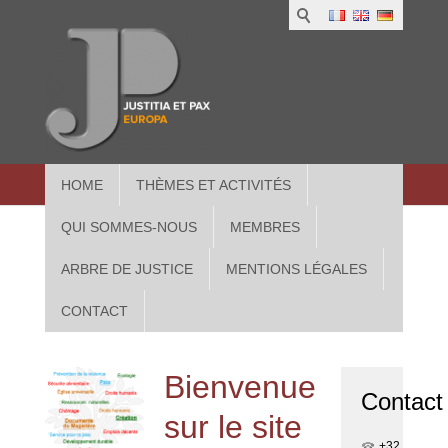
1
IUS
2
in
3
Athe
HOME
THÈMES ET ACTIVITÉS
QUI SOMMES-NOUS
MEMBRES
ARBRE DE JUSTICE
MENTIONS LÉGALES
CONTACT
Bienvenue
Contact
sur le site
+32