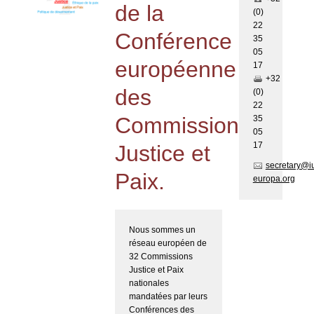
de la
(0)
22
Conférence
35
05
européenne
17
+32
des
(0)
22
Commissions
35
05
17
Justice et
secretary@i
Paix.
europa.org
Nous sommes un
réseau européen de
32 Commissions
Justice et Paix
nationales
mandatées par leurs
Conférences des