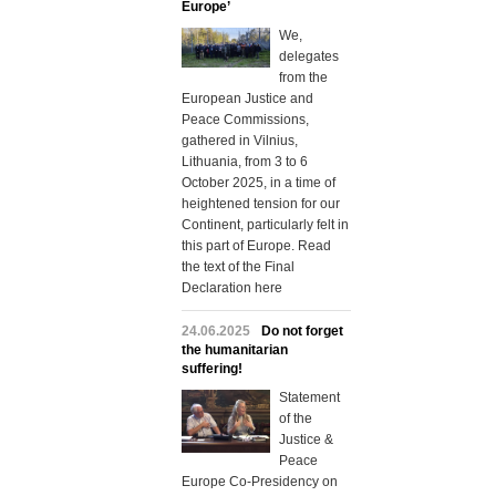
Europe’
We,
delegates
from the
European Justice and
Peace Commissions,
gathered in Vilnius,
Lithuania, from 3 to 6
October 2025, in a time of
heightened tension for our
Continent, particularly felt in
this part of Europe. Read
the text of the Final
Declaration here
24.06.2025
Do not forget
the humanitarian
suffering!
Statement
of the
Justice &
Peace
Europe Co-Presidency on