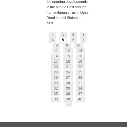
the ongoing developments
in the Middle East and the
humanitarian crisis in Gaza.
Read the full Statement
here.
<
1
2
3
4
5
6
7
8
9
10
11
12
13
14
15
16
17
18
19
20
21
22
23
24
25
26
27
28
29
30
31
32
33
34
35
36
37
38
39
40
>