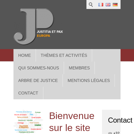
1
IUS
2
in
3
Athe
HOME
THÈMES ET ACTIVITÉS
QUI SOMMES-NOUS
MEMBRES
ARBRE DE JUSTICE
MENTIONS LÉGALES
CONTACT
Bienvenue
Contact
sur le site
+32