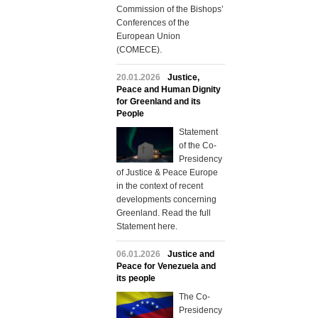
Commission of the Bishops’
Conferences of the
European Union
(COMECE).
20.01.2026
Justice,
Peace and Human Dignity
for Greenland and its
People
Statement
of the Co-
Presidency
of Justice & Peace Europe
in the context of recent
developments concerning
Greenland. Read the full
Statement here.
06.01.2026
Justice and
Peace for Venezuela and
its people
The Co-
Presidency