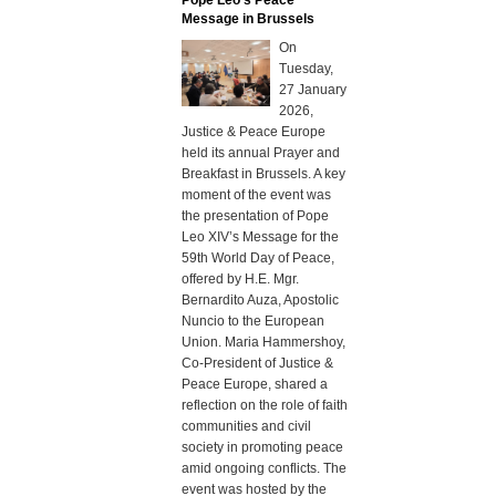
Pope Leo’s Peace
Message in Brussels
On
Tuesday,
27 January
2026,
Justice & Peace Europe
held its annual Prayer and
Breakfast in Brussels. A key
moment of the event was
the presentation of Pope
Leo XIV’s Message for the
59th World Day of Peace,
offered by H.E. Mgr.
Bernardito Auza, Apostolic
Nuncio to the European
Union. Maria Hammershoy,
Co-President of Justice &
Peace Europe, shared a
reflection on the role of faith
communities and civil
society in promoting peace
amid ongoing conflicts. The
event was hosted by the