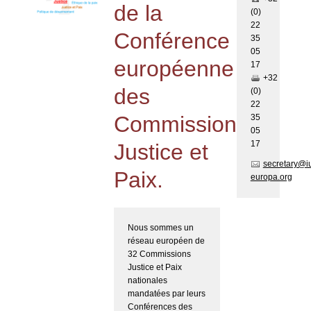
de la
(0)
22
Conférence
35
05
européenne
17
+32
des
(0)
22
Commissions
35
05
17
Justice et
secretary@i
Paix.
europa.org
Nous sommes un
réseau européen de
32 Commissions
Justice et Paix
nationales
mandatées par leurs
Conférences des