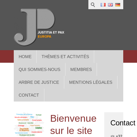
1
IUS
2
in
3
Athe
HOME
THÈMES ET ACTIVITÉS
QUI SOMMES-NOUS
MEMBRES
ARBRE DE JUSTICE
MENTIONS LÉGALES
CONTACT
Bienvenue
Contact
sur le site
+32