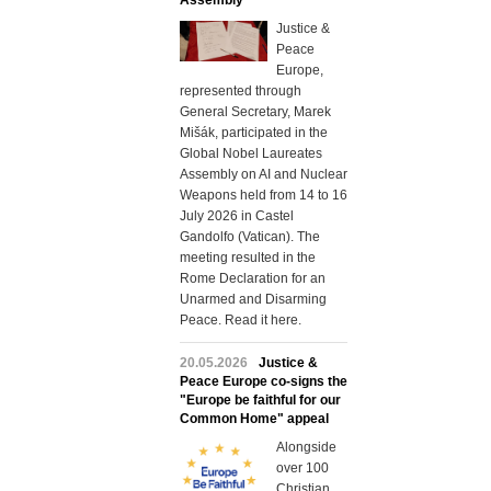
Assembly
Justice &
Peace
Europe,
represented through
General Secretary, Marek
Mišák, participated in the
Global Nobel Laureates
Assembly on AI and Nuclear
Weapons held from 14 to 16
July 2026 in Castel
Gandolfo (Vatican). The
meeting resulted in the
Rome Declaration for an
Unarmed and Disarming
Peace. Read it here.
20.05.2026
Justice &
Peace Europe co-signs the
"Europe be faithful for our
Common Home" appeal
Alongside
over 100
Christian