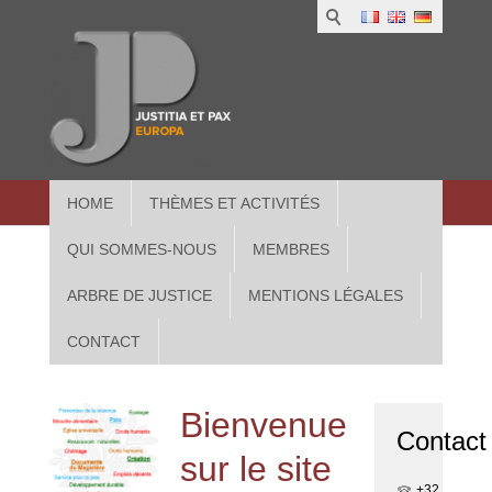
1
IUS
2
in
3
Athe
HOME
THÈMES ET ACTIVITÉS
QUI SOMMES-NOUS
MEMBRES
ARBRE DE JUSTICE
MENTIONS LÉGALES
CONTACT
Bienvenue
Contact
sur le site
+32