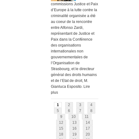
commissions Justice et Paix
d’Europe à la lutte contre la
criminalité organisée a été
au coeur de la rencontre
entre Alfonso Zardi,
représentant de Justice et
Paix dans la Conférence
des organisations
internationales non
gouvernementales de
l’Organisation de
Strasbourg, et le directeur
général des droits humains
et de l’Etat de droit, M.
Gianluca Esposito. Lire
plus
1
2
3
4
5
6
7
8
9
10
11
12
13
14
15
16
17
18
19
20