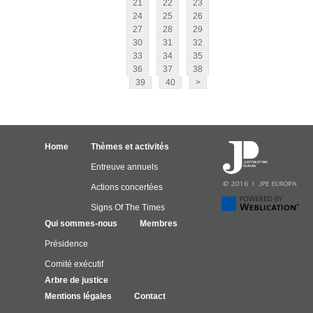
21
22
23
24
25
26
27
28
29
30
31
32
33
34
35
36
37
38
39
40
>
Home
Thèmes et activités
Entreuve annuels
Actions concertées
Signs Of The Times
Qui sommes-nous
Membres
Présidence
Comité exécutif
Arbre de justice
Mentions légales
Contact