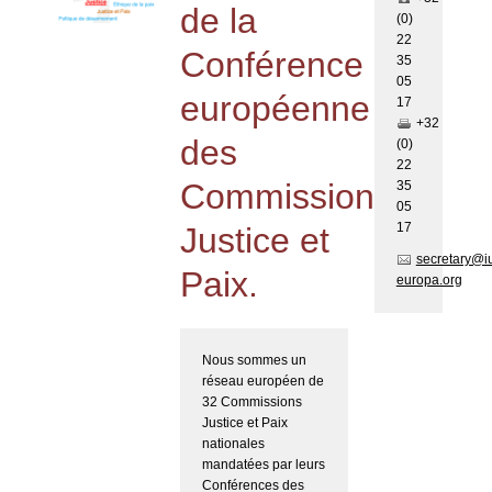
de la
(0)
22
Conférence
35
05
européenne
17
+32
des
(0)
22
Commissions
35
05
17
Justice et
secretary@i
Paix.
europa.org
Nous sommes un
réseau européen de
32 Commissions
Justice et Paix
nationales
mandatées par leurs
Conférences des