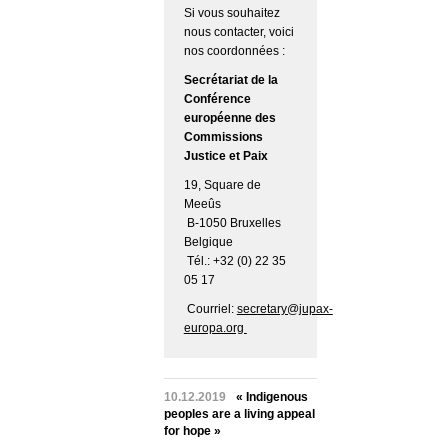
Si vous souhaitez
nous contacter, voici
nos coordonnées :
Secrétariat de la
Conférence
européenne des
Commissions
Justice et Paix
19, Square de
Meeûs
B-1050 Bruxelles
Belgique
Tél.: +32 (0) 22 35
05 17
Courriel:
secretary@jupax-
europa.org
10.12.2019
« Indigenous
peoples are a living appeal
for hope »