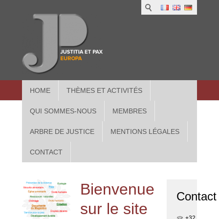
1
IUS
2
in
3
Athe
HOME
THÈMES ET ACTIVITÉS
QUI SOMMES-NOUS
MEMBRES
ARBRE DE JUSTICE
MENTIONS LÉGALES
CONTACT
Bienvenue
Contact
sur le site
+32