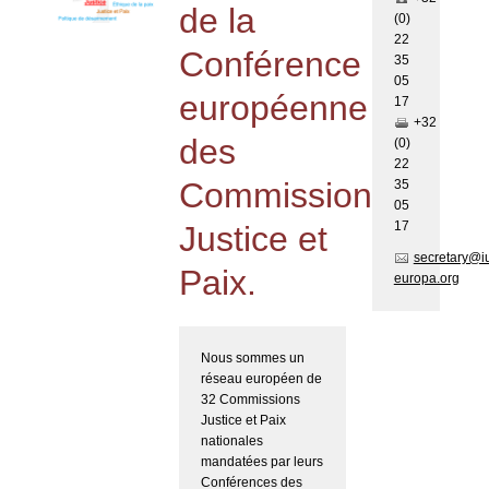
de la
(0)
22
Conférence
35
05
européenne
17
+32
des
(0)
22
Commissions
35
05
17
Justice et
secretary@i
Paix.
europa.org
Nous sommes un
réseau européen de
32 Commissions
Justice et Paix
nationales
mandatées par leurs
Conférences des