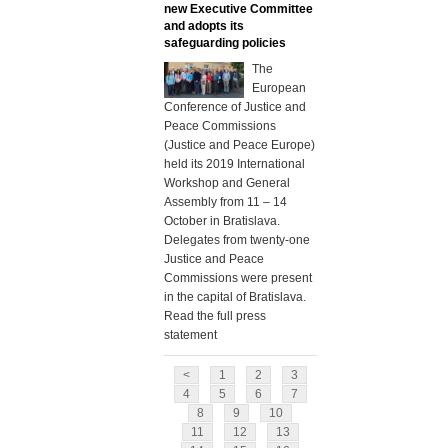
new Executive Committee
and adopts its
safeguarding policies
The
European
Conference of Justice and
Peace Commissions
(Justice and Peace Europe)
held its 2019 International
Workshop and General
Assembly from 11 – 14
October in Bratislava.
Delegates from twenty-one
Justice and Peace
Commissions were present
in the capital of Bratislava.
Read the full press
statement
<
1
2
3
4
5
6
7
8
9
10
11
12
13