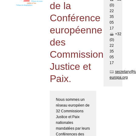
de la
(0)
22
Conférence
35
05
européenne
17
+32
des
(0)
22
Commissions
35
05
17
Justice et
secretary@i
Paix.
europa.org
Nous sommes un
réseau européen de
32 Commissions
Justice et Paix
nationales
mandatées par leurs
Conférences des