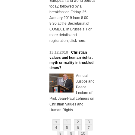
European and world politics
today, followed by a
breakfast on Friday, 25
January 2019 from 8.00-
9.30 at the Secretariat of
COMECE in Brussels. For
more details and
registration, click here.
13.12.2018
Christian
values and human rights:
myth or reality in troubled
times?
Annual
Justice and
Peace
Lecture of
Prof. Jean-Paul Lehners on
Christian Values and
Human Rights
<
1
2
3
4
5
6
7
8
9
10