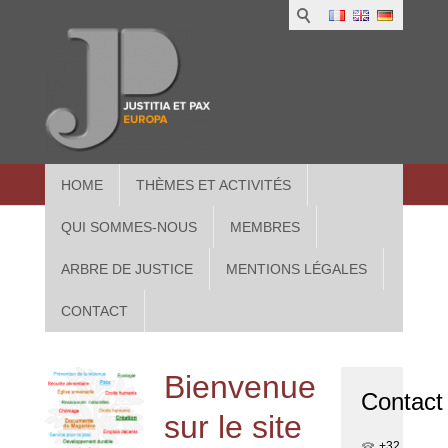
1
IUS
2
in
3
Athe
HOME
THÈMES ET ACTIVITÉS
QUI SOMMES-NOUS
MEMBRES
ARBRE DE JUSTICE
MENTIONS LÉGALES
CONTACT
Bienvenue
Contact
sur le site
+32