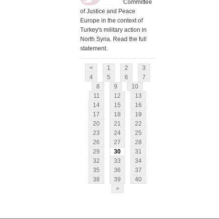
Committee
of Justice and Peace
Europe in the context of
Turkey's military action in
North Syria. Read the full
statement.
<
1
2
3
4
5
6
7
8
9
10
11
12
13
14
15
16
17
18
19
20
21
22
23
24
25
26
27
28
29
30
31
32
33
34
35
36
37
38
39
40
>