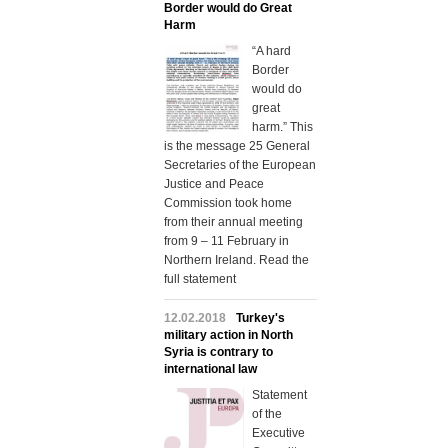
Border would do Great
Harm
“A hard
Border
would do
great
harm.” This
is the message 25 General
Secretaries of the European
Justice and Peace
Commission took home
from their annual meeting
from 9 – 11 February in
Northern Ireland. Read the
full statement
12.02.2018
Turkey's
military action in North
Syria is contrary to
international law
Statement
of the
Executive