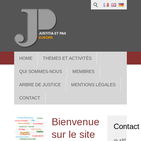
1
IUS
2
in
3
Athe
HOME
THÈMES ET ACTIVITÉS
QUI SOMMES-NOUS
MEMBRES
ARBRE DE JUSTICE
MENTIONS LÉGALES
CONTACT
Bienvenue
Contact
sur le site
+32