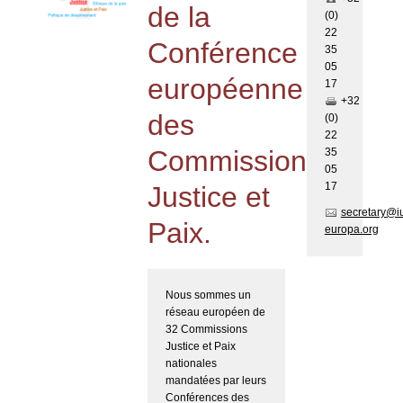
de la
(0)
22
Conférence
35
05
européenne
17
+32
des
(0)
22
Commissions
35
05
17
Justice et
secretary@i
Paix.
europa.org
Nous sommes un
réseau européen de
32 Commissions
Justice et Paix
nationales
mandatées par leurs
Conférences des