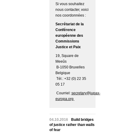
Si vous souhaitez
nous contacter, voici
nos coordonnées :
Secrétariat de la
Conférence
européenne des
Commissions
Justice et Paix
19, Square de
Meeûs
B-1050 Bruxelles
Belgique
Tél.: +32 (0) 22 35
05 17
Courriel:
secretary@jupax-
europa.org
04.10.2016
Build bridges
of justice rather than walls
of fear