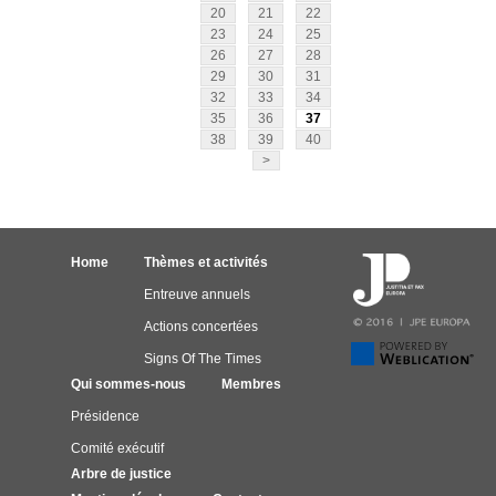
20
21
22
23
24
25
26
27
28
29
30
31
32
33
34
35
36
37
38
39
40
>
Home
Thèmes et activités
Entreuve annuels
Actions concertées
Signs Of The Times
Qui sommes-nous
Membres
Présidence
Comité exécutif
Arbre de justice