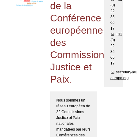
de la
(0)
22
Conférence
35
05
européenne
17
+32
des
(0)
22
Commissions
35
05
17
Justice et
secretary@i
Paix.
europa.org
Nous sommes un
réseau européen de
32 Commissions
Justice et Paix
nationales
mandatées par leurs
Conférences des