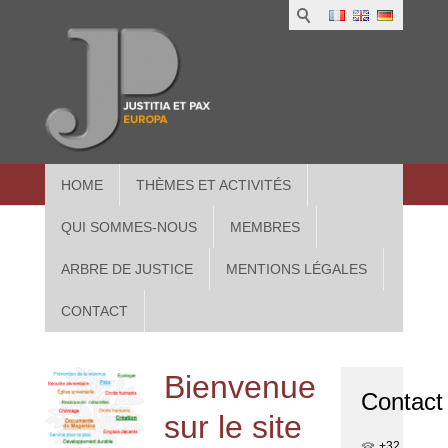
1
IUS
2
in
3
Athe
HOME
THÈMES ET ACTIVITÉS
QUI SOMMES-NOUS
MEMBRES
ARBRE DE JUSTICE
MENTIONS LÉGALES
CONTACT
Bienvenue
Contact
sur le site
+32