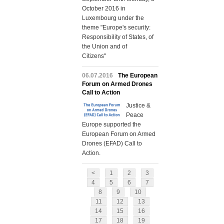
October 2016 in
Luxembourg under the
theme "Europe's security:
Responsibility of States, of
the Union and of
Citizens"
06.07.2016
The European
Forum on Armed Drones
Call to Action
Justice &
Peace
Europe supported the
European Forum on Armed
Drones (EFAD) Call to
Action.
<
1
2
3
4
5
6
7
8
9
10
11
12
13
14
15
16
17
18
19