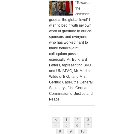
“Towards
the
common
good at the global level” I
wish to begin with my own
word of gratitude to our co-
sponsors and everyone
who has worked hard to
make today’s joint
colloquium possible,
especially Mr. Burkhard
Leffers, representing BKU
and UNIAPAC, Mr. Martin
Wilde of BKU, and Mrs.
Gertrud Casel, the General
Secretary of the German
Commission of Justice and
Peace.
<
1
2
3
4
5
6
7
8
9
10