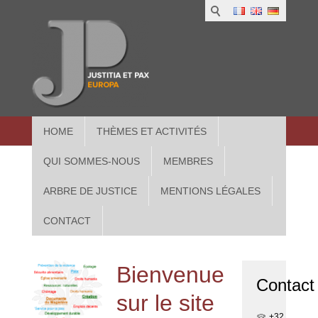
1
IUS
2
in
3
Athe
HOME
THÈMES ET ACTIVITÉS
QUI SOMMES-NOUS
MEMBRES
ARBRE DE JUSTICE
MENTIONS LÉGALES
CONTACT
Bienvenue
Contact
sur le site
+32