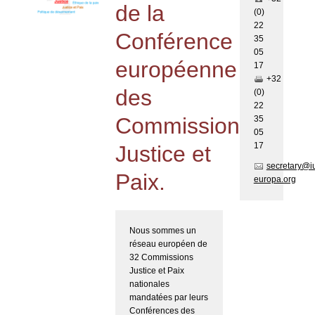
de la
(0)
22
Conférence
35
05
européenne
17
+32
des
(0)
22
Commissions
35
05
17
Justice et
secretary@i
Paix.
europa.org
Nous sommes un
réseau européen de
32 Commissions
Justice et Paix
nationales
mandatées par leurs
Conférences des