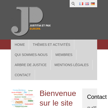
1
IUS
2
in
3
Athe
HOME
THÈMES ET ACTIVITÉS
QUI SOMMES-NOUS
MEMBRES
ARBRE DE JUSTICE
MENTIONS LÉGALES
CONTACT
Bienvenue
Contact
sur le site
+32