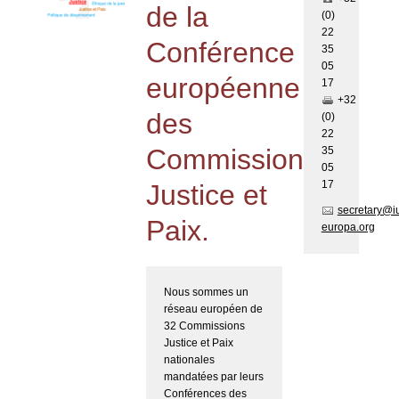
de la
(0)
22
Conférence
35
05
européenne
17
+32
des
(0)
22
Commissions
35
05
17
Justice et
secretary@i
Paix.
europa.org
Nous sommes un
réseau européen de
32 Commissions
Justice et Paix
nationales
mandatées par leurs
Conférences des