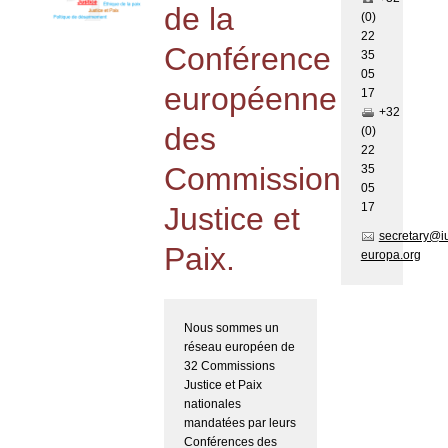
de la
(0)
22
Conférence
35
05
européenne
17
+32
des
(0)
22
Commissions
35
05
17
Justice et
secretary@i
Paix.
europa.org
Nous sommes un
réseau européen de
32 Commissions
Justice et Paix
nationales
mandatées par leurs
Conférences des