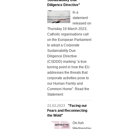
Sustainability Due
Diligence Directive”
In a
statement
released on
Thursday 16 March 2023,
Catholic organisations call
on the European Parliament
to adopt a Corporate
Sustainability Due
Diligence Directive
(CSDDD) marking “a true
turning point in how the EU
addresses the threats that
corporate activities pose to
our Human Family and
Common Home”. Read the
Statement
22.02.2023
"Facing our
Fears and Reconnecting
the Wold"
On Ash
Wednesday