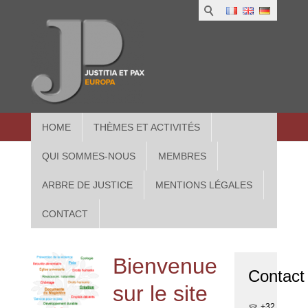
1
IUS
2
in
3
Athe
HOME
THÈMES ET ACTIVITÉS
QUI SOMMES-NOUS
MEMBRES
ARBRE DE JUSTICE
MENTIONS LÉGALES
CONTACT
Bienvenue
Contact
sur le site
+32