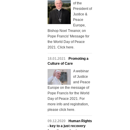
of the
President of
Justice &
Peace
Europe,
Bishop Noel Treanor, on
Pope Francis' Message for
the World Day of Peace
2021. Click here.
18.01.2021
Promoting a
Culture of Care
A webinar
of Justice
and Peace
Europe on the message of
Pope Francis for the World
Day of Peace 2021. For
more info and registration,
please click here.
09.12.2020
Human Rights
- key to a just recovery