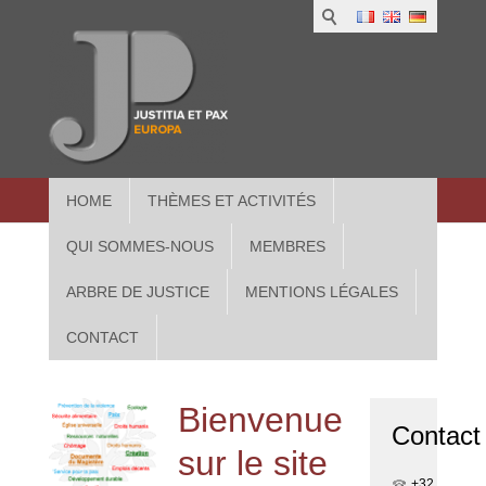
1
IUS
2
in
3
Athe
HOME
THÈMES ET ACTIVITÉS
QUI SOMMES-NOUS
MEMBRES
ARBRE DE JUSTICE
MENTIONS LÉGALES
CONTACT
Bienvenue
Contact
sur le site
+32