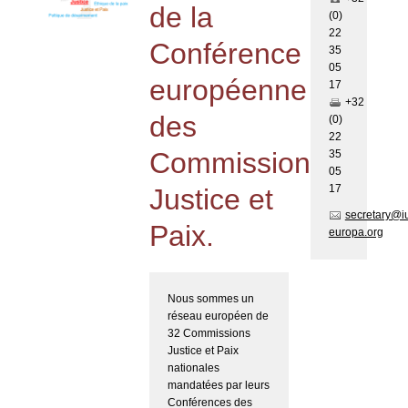
de la
(0)
22
Conférence
35
05
européenne
17
+32
des
(0)
22
Commissions
35
05
17
Justice et
secretary@i
Paix.
europa.org
Nous sommes un
réseau européen de
32 Commissions
Justice et Paix
nationales
mandatées par leurs
Conférences des