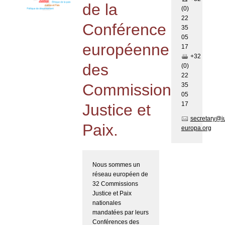
de la
(0)
22
Conférence
35
05
européenne
17
+32
des
(0)
22
Commissions
35
05
17
Justice et
secretary@i
Paix.
europa.org
Nous sommes un
réseau européen de
32 Commissions
Justice et Paix
nationales
mandatées par leurs
Conférences des