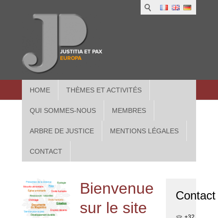
1
IUS
2
in
3
Athe
HOME
THÈMES ET ACTIVITÉS
QUI SOMMES-NOUS
MEMBRES
ARBRE DE JUSTICE
MENTIONS LÉGALES
CONTACT
Bienvenue
Contact
sur le site
+32