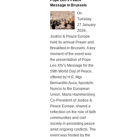
Pope Leo’s Peace
Message in Brussels
On
Tuesday,
27 January
2026,
Justice & Peace Europe
held its annual Prayer and
Breakfast in Brussels. A key
moment of the event was
the presentation of Pope
Leo XIV’s Message for the
59th World Day of Peace,
offered by H.E. Mgr.
Bernardito Auza, Apostolic
Nuncio to the European
Union. Maria Hammershoy,
Co-President of Justice &
Peace Europe, shared a
reflection on the role of faith
communities and civil
society in promoting peace
amid ongoing conflicts. The
event was hosted by the