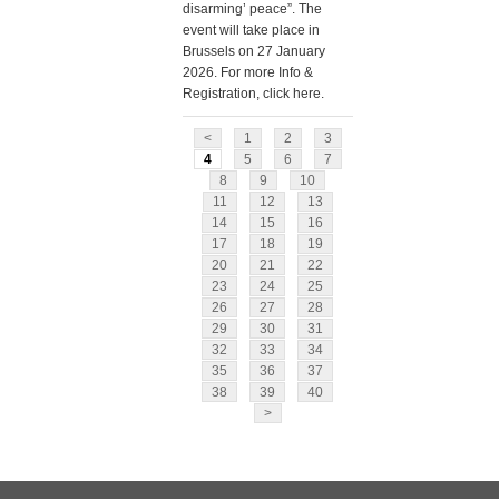
disarming’ peace” . The
event will take place in
Brussels on 27 January
2026. For more Info &
Registration, click here.
<
1
2
3
4
5
6
7
8
9
10
11
12
13
14
15
16
17
18
19
20
21
22
23
24
25
26
27
28
29
30
31
32
33
34
35
36
37
38
39
40
>