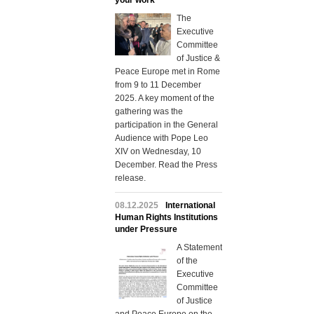
your work"
The
Executive
Committee
of Justice &
Peace Europe met in Rome
from 9 to 11 December
2025. A key moment of the
gathering was the
participation in the General
Audience with Pope Leo
XIV on Wednesday, 10
December. Read the Press
release.
08.12.2025
International
Human Rights Institutions
under Pressure
A Statement
of the
Executive
Committee
of Justice