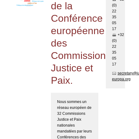
de la
(0)
22
Conférence
35
05
européenne
17
+32
des
(0)
22
Commissions
35
05
17
Justice et
secretary@i
Paix.
europa.org
Nous sommes un
réseau européen de
32 Commissions
Justice et Paix
nationales
mandatées par leurs
Conférences des