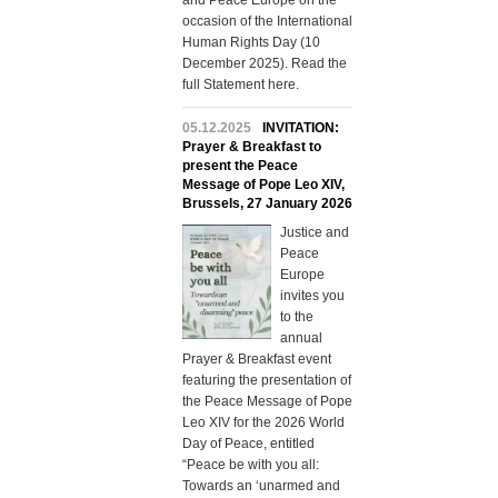
and Peace Europe on the
occasion of the International
Human Rights Day (10
December 2025). Read the
full Statement here.
05.12.2025
INVITATION:
Prayer & Breakfast to
present the Peace
Message of Pope Leo XIV,
Brussels, 27 January 2026
Justice and
Peace
Europe
invites you
to the
annual
Prayer & Breakfast event
featuring the presentation of
the Peace Message of Pope
Leo XIV for the 2026 World
Day of Peace, entitled
“Peace be with you all:
Towards an ‘unarmed and