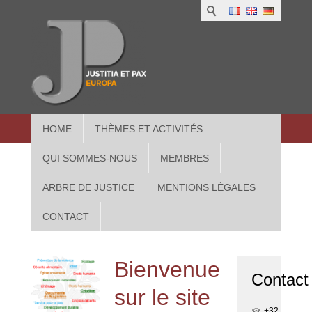
1
IUS
2
in
3
Athe
HOME
THÈMES ET ACTIVITÉS
QUI SOMMES-NOUS
MEMBRES
ARBRE DE JUSTICE
MENTIONS LÉGALES
CONTACT
Bienvenue
Contact
sur le site
+32