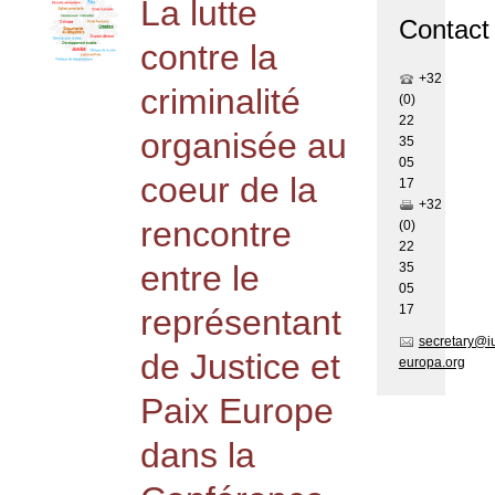
La lutte
Contact
contre la
+32
criminalité
(0)
22
organisée au
35
05
coeur de la
17
+32
rencontre
(0)
22
entre le
35
05
17
représentant
secretary@i
de Justice et
europa.org
Paix Europe
dans la