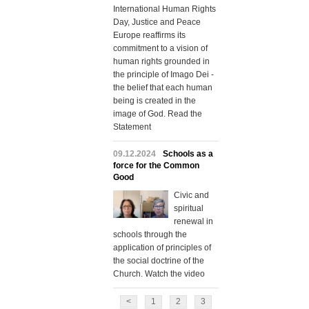
International Human Rights
Day, Justice and Peace
Europe reaffirms its
commitment to a vision of
human rights grounded in
the principle of Imago Dei -
the belief that each human
being is created in the
image of God. Read the
Statement
09.12.2024
Schools as a
force for the Common
Good
Civic and
spiritual
renewal in
schools through the
application of principles of
the social doctrine of the
Church. Watch the video
<
1
2
3