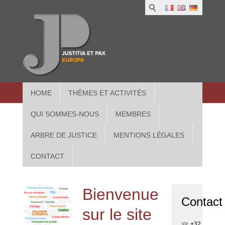
1
IUS
2
in
3
Athe
HOME
THÈMES ET ACTIVITÉS
QUI SOMMES-NOUS
MEMBRES
ARBRE DE JUSTICE
MENTIONS LÉGALES
CONTACT
Bienvenue
Contact
sur le site
+32