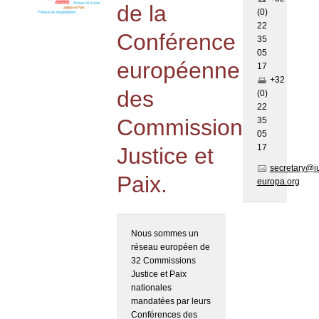
de la
(0)
22
Conférence
35
05
européenne
17
+32
des
(0)
22
Commissions
35
05
17
Justice et
secretary@i
Paix.
europa.org
Nous sommes un
réseau européen de
32 Commissions
Justice et Paix
nationales
mandatées par leurs
Conférences des