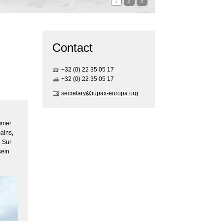
1
2
3
Contact
+32 (0) 22 35 05 17
+32 (0) 22 35 05 17
secretary@iupax-europa.org
imer
mains,
. Sur
sein