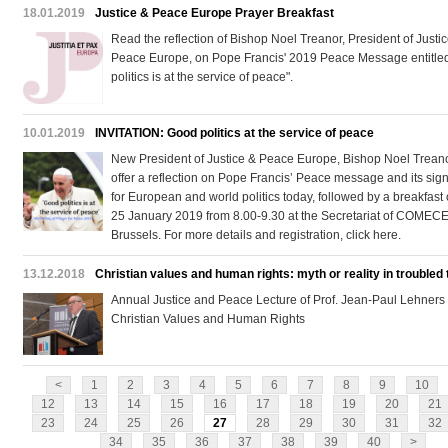
18.01.2019
Justice & Peace Europe Prayer Breakfast
Read the reflection of Bishop Noel Treanor, President of Justi
Peace Europe, on Pope Francis' 2019 Peace Message entitle
politics is at the service of peace".
10.01.2019
INVITATION: Good politics at the service of peace
New President of Justice & Peace Europe, Bishop Noel Treano
offer a reflection on Pope Francis’ Peace message and its sign
for European and world politics today, followed by a breakfast 
25 January 2019 from 8.00-9.30 at the Secretariat of COMECE
Brussels. For more details and registration, click here.
13.12.2018
Christian values and human rights: myth or reality in troubled
Annual Justice and Peace Lecture of Prof. Jean-Paul Lehners
Christian Values and Human Rights
<
1
2
3
4
5
6
7
8
9
10
12
13
14
15
16
17
18
19
20
21
23
24
25
26
27
28
29
30
31
32
34
35
36
37
38
39
40
>