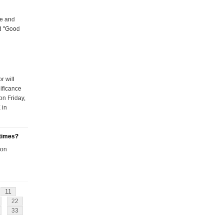
ce and
d "Good
r will
ificance
on Friday,
 in
 times?
 on
11
22
33